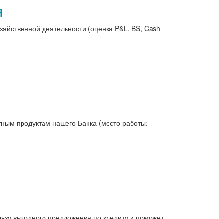
я
зяйственной деятельности (оценка P&L, BS, Cash
тным продуктам нашего Банка (место работы:
ьзу выгодного предложения по кредиту и поможет