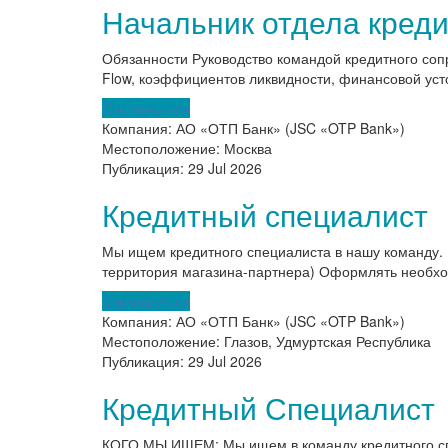
Начальник отдела креди
Обязанности Руководство командой кредитного соп
Flow, коэффициентов ликвидности, финансовой усто
Откликнуться
Компания:
АО «ОТП Банк» (JSC «OTP Bank»)
Местоположение:
Москва
Публикация:
29 Jul 2026
Кредитный специалист
Мы ищем кредитного специалиста в нашу команду. 
территория магазина-партнера) Оформлять необхо
Откликнуться
Компания:
АО «ОТП Банк» (JSC «OTP Bank»)
Местоположение:
Глазов, Удмуртская Республика
Публикация:
29 Jul 2026
Кредитный Специалист
КОГО МЫ ИЩЕМ: Мы ищем в команду кредитного спец