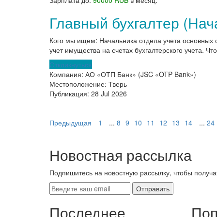
Зарплата до:
90000 RUB
в месяц.
Главный бухгалтер (Нач
Кого мы ищем: Начальника отдела учета основных с
учет имущества на счетах бухгалтерского учета. Что
Откликнуться
Компания:
АО «ОТП Банк» (JSC «OTP Bank»)
Местоположение:
Тверь
Публикация:
28 Jul 2026
Предыдущая
1
...
8
9
10
11
12
13
14
...
24
Новостная рассылка
Подпишитесь на новостную рассылку, чтобы получа
Последнее
Поп