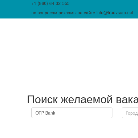
+1 (860) 64-32-555
по вопросам рекламы на сайте info@trudvsem.net
Поиск желаемой вак