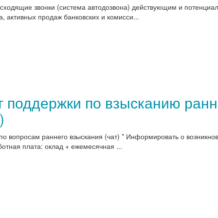
исходящие звонки (система автодозвона) действующим и потенци
а, активных продаж банковских и комисси...
т поддержки по взысканию ран
)
 по вопросам раннего взыскания (чат) * Информировать о возникн
отная плата: оклад + ежемесячная ...