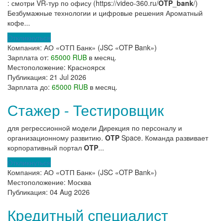
: смотри VR-тур по офису (https://video-360.ru/
OTP
_
bank
/)
Безбумажные технологии и цифровые решения Ароматный
кофе...
Откликнуться
Компания:
АО «ОТП Банк» (JSC «OTP Bank»)
Зарплата от:
65000 RUB
в месяц.
Местоположение:
Красноярск
Публикация:
21 Jul 2026
Зарплата до:
65000 RUB
в месяц.
Стажер - Тестировщик
для регрессионной модели Дирекция по персоналу и
организационному развитию.
OTP
Space. Команда развивает
корпоративный портал
OTP
...
Откликнуться
Компания:
АО «ОТП Банк» (JSC «OTP Bank»)
Местоположение:
Москва
Публикация:
04 Aug 2026
Кредитный специалист