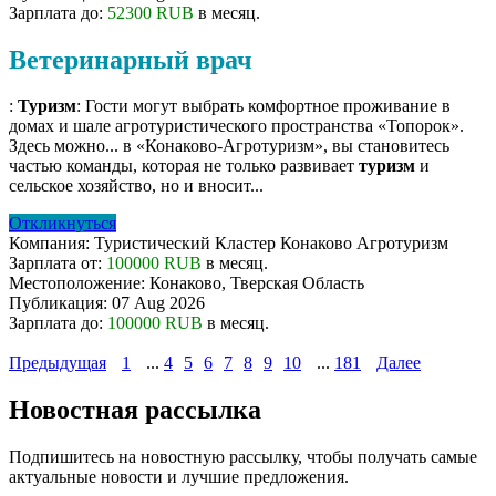
Зарплата до:
52300 RUB
в месяц.
Ветеринарный врач
:
Туризм
: Гости могут выбрать комфортное проживание в
домах и шале агротуристического пространства «Топорок».
Здесь можно... в «Конаково-Агротуризм», вы становитесь
частью команды, которая не только развивает
туризм
и
сельское хозяйство, но и вносит...
Откликнуться
Компания:
Туристический Кластер Конаково Агротуризм
Зарплата от:
100000 RUB
в месяц.
Местоположение:
Конаково, Тверская Область
Публикация:
07 Aug 2026
Зарплата до:
100000 RUB
в месяц.
Предыдущая
1
...
4
5
6
7
8
9
10
...
181
Далее
Новостная рассылка
Подпишитесь на новостную рассылку, чтобы получать самые
актуальные новости и лучшие предложения.