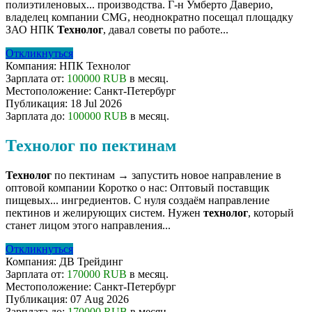
полиэтиленовых... производства. Г-н Умберто Даверио,
владелец компании CMG, неоднократно посещал площадку
ЗАО НПК
Технолог
, давал советы по работе...
Откликнуться
Компания:
НПК Технолог
Зарплата от:
100000 RUB
в месяц.
Местоположение:
Санкт-Петербург
Публикация:
18 Jul 2026
Зарплата до:
100000 RUB
в месяц.
Технолог по пектинам
Технолог
по пектинам → запустить новое направление в
оптовой компании Коротко о нас: Оптовый поставщик
пищевых... ингредиентов. С нуля создаём направление
пектинов и желирующих систем. Нужен
технолог
, который
станет лицом этого направления...
Откликнуться
Компания:
ДВ Трейдинг
Зарплата от:
170000 RUB
в месяц.
Местоположение:
Санкт-Петербург
Публикация:
07 Aug 2026
Зарплата до:
170000 RUB
в месяц.