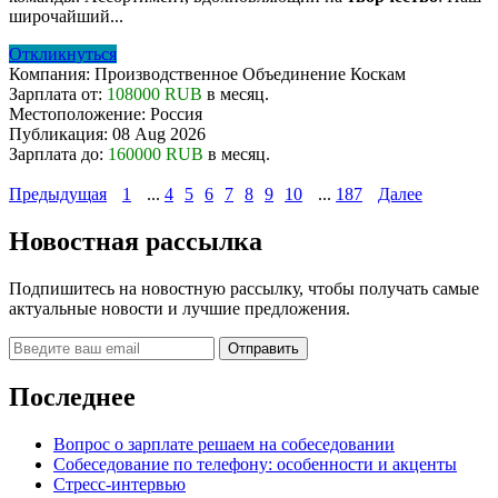
широчайший...
Откликнуться
Компания:
Производственное Объединение Коскам
Зарплата от:
108000 RUB
в месяц.
Местоположение:
Россия
Публикация:
08 Aug 2026
Зарплата до:
160000 RUB
в месяц.
Предыдущая
1
...
4
5
6
7
8
9
10
...
187
Далее
Новостная рассылка
Подпишитесь на новостную рассылку, чтобы получать самые
актуальные новости и лучшие предложения.
Последнее
Вопрос о зарплате решаем на собеседовании
Собеседование по телефону: особенности и акценты
Стресс-интервью