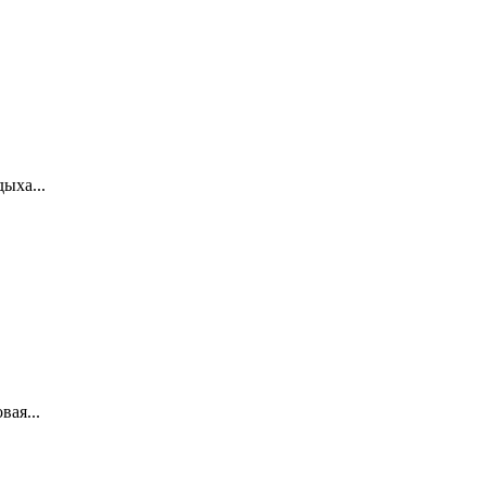
дыха...
вая...