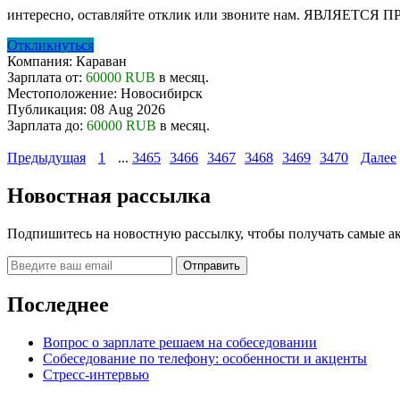
интересно, оставляйте отклик или звоните нам. ЯВЛЯЕТ
Откликнуться
Компания:
Караван
Зарплата от:
60000 RUB
в месяц.
Местоположение:
Новосибирск
Публикация:
08 Aug 2026
Зарплата до:
60000 RUB
в месяц.
Предыдущая
1
...
3465
3466
3467
3468
3469
3470
Далее
Новостная рассылка
Подпишитесь на новостную рассылку, чтобы получать самые а
Последнее
Вопрос о зарплате решаем на собеседовании
Собеседование по телефону: особенности и акценты
Стресс-интервью