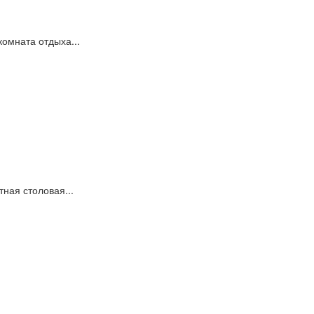
комната отдыха...
тная столовая...