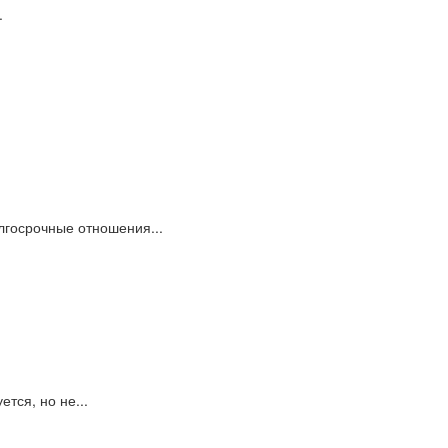
.
лгосрочные отношения...
тся, но не...