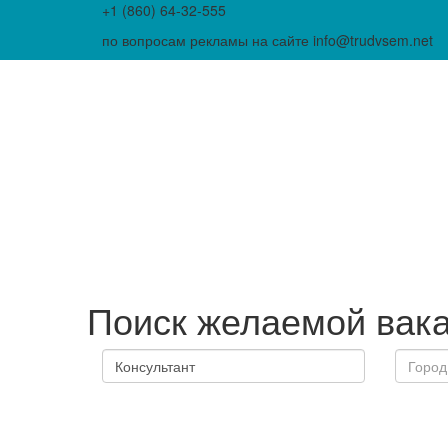
+1 (860) 64-32-555
по вопросам рекламы на сайте info@trudvsem.net
Поиск желаемой вак