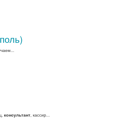
поль)
чаем...
ц,
консультант
, кассир...