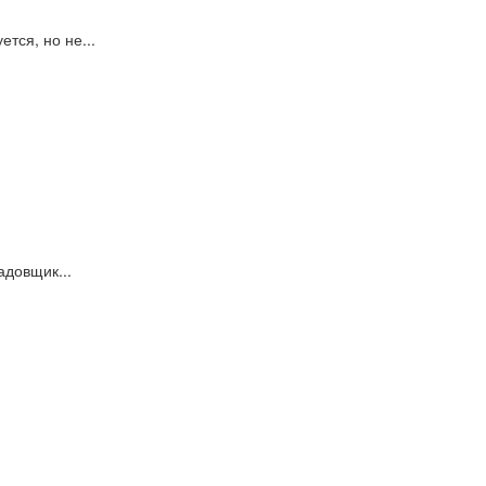
тся, но не...
адовщик...