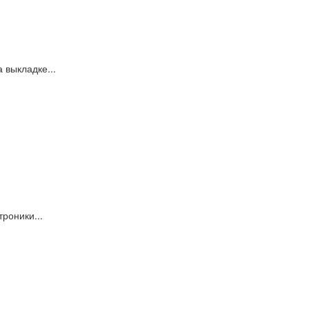
 выкладке...
роники...