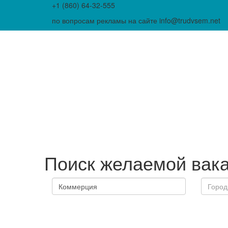
+1 (860) 64-32-555
по вопросам рекламы на сайте info@trudvsem.net
Поиск желаемой вак