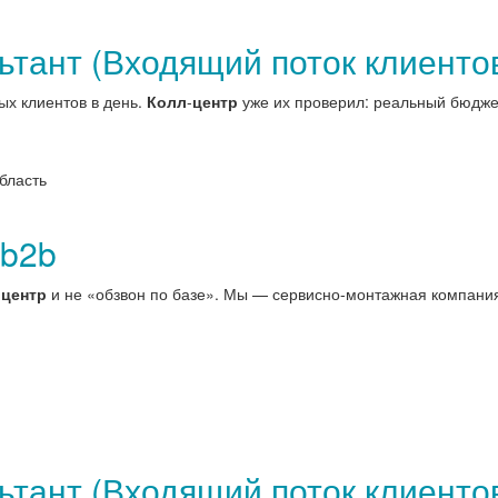
тант (Входящий поток клиенто
ых клиентов в день.
Колл
-
центр
уже их проверил: реальный бюджет
бласть
 b2b
-
центр
и не «обзвон по базе». Мы — сервисно-монтажная компания
тант (Входящий поток клиенто