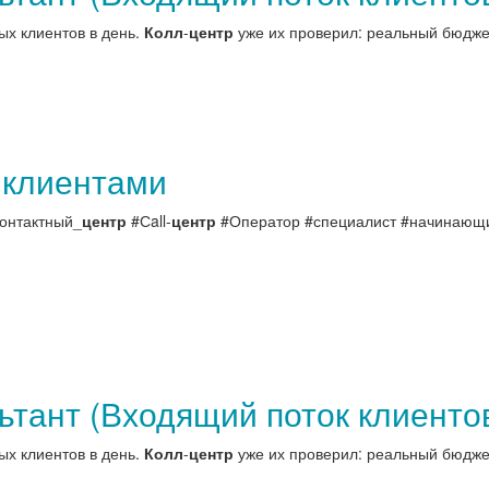
ых клиентов в день.
Колл
-
центр
уже их проверил: реальный бюджет
 клиентами
онтактный_
центр
#Сall-
центр
#Оператор #специалист #начинающи
тант (Входящий поток клиенто
ых клиентов в день.
Колл
-
центр
уже их проверил: реальный бюджет