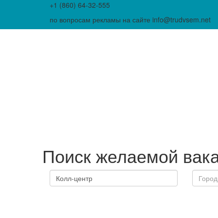
+1 (860) 64-32-555
по вопросам рекламы на сайте info@trudvsem.net
Поиск желаемой вак