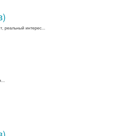
в)
, реальный интерес...
...
в)