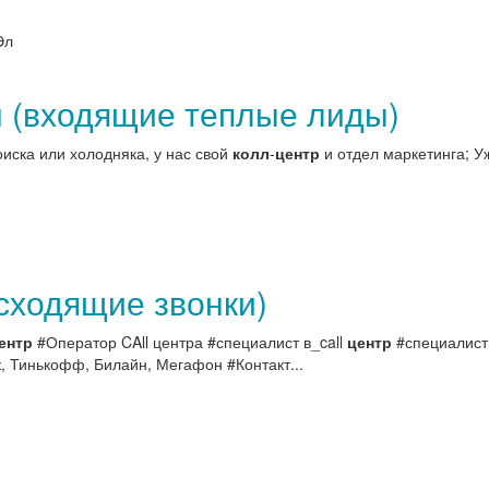
Эл
м (входящие теплые лиды)
оиска или холодняка, у нас свой
колл
-
центр
и отдел маркетинга; Уж
Исходящие звонки)
ентр
#Оператор CAll центра #специалист в_call
центр
#специалист 
, Тинькофф, Билайн, Мегафон #Контакт...