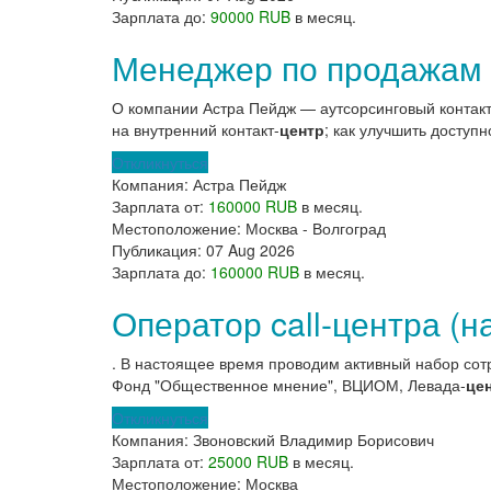
Зарплата до:
90000 RUB
в месяц.
Менеджер по продажам B
О компании Астра Пейдж — аутсорсинговый контакт
на внутренний контакт-
центр
; как улучшить доступн
Откликнуться
Компания:
Астра Пейдж
Зарплата от:
160000 RUB
в месяц.
Местоположение:
Москва - Волгоград
Публикация:
07 Aug 2026
Зарплата до:
160000 RUB
в месяц.
Оператор call-центра (н
. В настоящее время проводим активный набор сот
Фонд "Общественное мнение", ВЦИОМ, Левада-
це
Откликнуться
Компания:
Звоновский Владимир Борисович
Зарплата от:
25000 RUB
в месяц.
Местоположение:
Москва