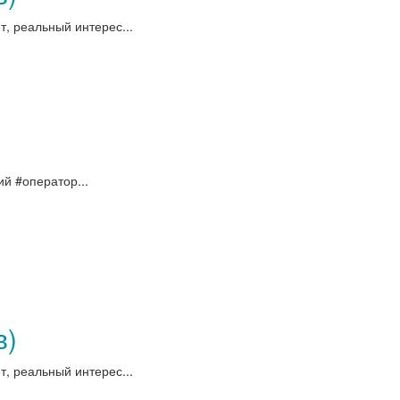
, реальный интерес...
й #оператор...
в)
, реальный интерес...