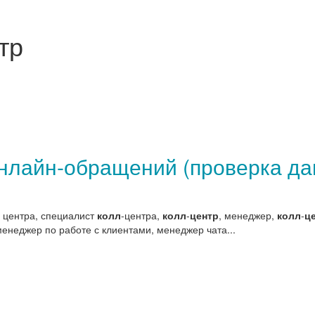
тр
нлайн-обращений (проверка дан
о центра, специалист
колл
-центра,
колл
-
центр
, менеджер,
колл
-
ц
енеджер по работе с клиентами, менеджер чата...