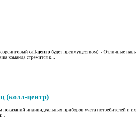
тсорсинговый call-
центр
будет преимуществом). - Отличные нав
аша команда стремится к...
ц (колл-центр)
м показаний индивидуальных приборов учета потребителей и их..
...