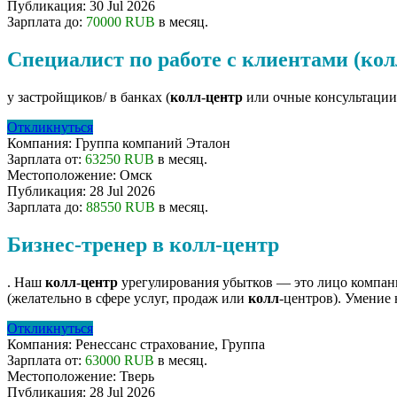
Публикация:
30 Jul 2026
Зарплата до:
70000 RUB
в месяц.
Специалист по работе с клиентами (ко
у застройщиков/ в банках (
колл
-
центр
или очные консультации 
Откликнуться
Компания:
Группа компаний Эталон
Зарплата от:
63250 RUB
в месяц.
Местоположение:
Омск
Публикация:
28 Jul 2026
Зарплата до:
88550 RUB
в месяц.
Бизнес-тренер в колл-центр
. Наш
колл
-
центр
урегулирования убытков — это лицо компании
(желательно в сфере услуг, продаж или
колл
-центров). Умение н
Откликнуться
Компания:
Ренессанс cтрахование, Группа
Зарплата от:
63000 RUB
в месяц.
Местоположение:
Тверь
Публикация:
28 Jul 2026