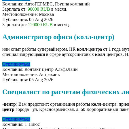
Компания:
АвтоГЕРМЕС, Группа компаний
Зарплата от:
90000 RUB
в месяц.
Местоположение:
Москва
Публикация:
05 Aug 2026
Зарплата до:
120000 RUB
в месяц.
Администратор офиса (колл-центр)
или опыт работы супервайзером, HR
колл
-центра от 1 года (ау
специализирующаяся в сфере аутсорсинговых
колл
-центров. Н
Откликнуться
Компания:
Контакт-центр АльфаЛайн
Местоположение:
Астрахань
Публикация:
05 Aug 2026
Специалист по расчетам физических ли
-
центр
) Вам предстоит: организация работы
колл
-центра; прие
центр
города - ул. Красноармейская, д. 60 Корпоративный пакет
Откликнуться
Компания:
Т Плюс