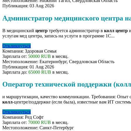
Местоположение:
Нижний Тагил, Свердловская Область
Публикация:
03 Aug 2026
Администратор медицинского центра на
В медицинский
центр
требуется администратор в
колл
центр
и
услугам мед центра, запись на услуги в программе 1С...
Откликнуться
Компания:
Здоровая Семья
Зарплата от:
50000 RUB
в месяц.
Местоположение:
Екатеринбург, Свердловская Область
Публикация:
01 Aug 2026
Зарплата до:
65000 RUB
в месяц.
Оператор технической поддержки (колл
и маршрутизации, качество коммуникации. Требования: Опыт 
колл
‑центре/поддержке (если была), известные вам ИТ системы
Откликнуться
Компания:
Ред Софт
Зарплата от:
70000 RUB
в месяц.
Местоположение:
Санкт-Петербург