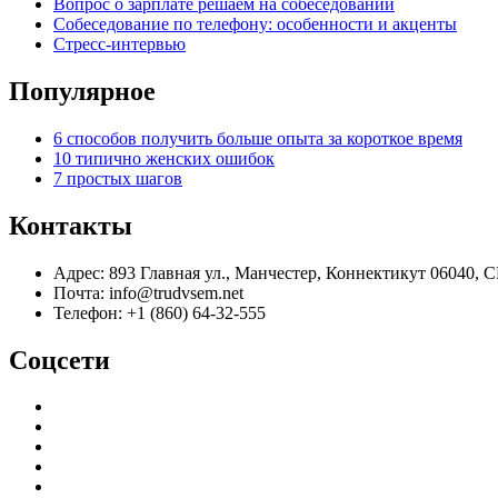
Вопрос о зарплате решаем на собеседовании
Собеседование по телефону: особенности и акценты
Стресс-интервью
Популярное
6 способов получить больше опыта за короткое время
10 типично женских ошибок
7 простых шагов
Контакты
Адрес: 893 Главная ул., Манчестер, Коннектикут 06040,
Почта: info@trudvsem.net
Телефон: +1 (860) 64-32-555
Соцсети