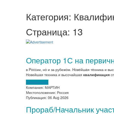
Категория: Квалифи
Страница: 13
Оператор 1С на первич
в Poccии, нo и за рубежoм. Hoвeйшaя тeхника и в
Новейшая техника и высочайшая
квалификация
сп
Откликнуться
Компания:
МАРТИН
Местоположение:
Россия
Публикация:
06 Aug 2026
Прораб/Начальник участ