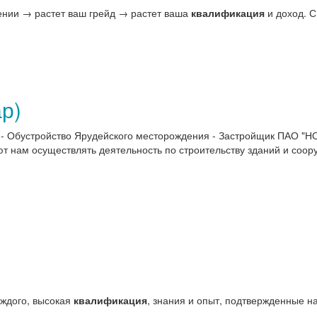
учении → растет ваш грейд → растет ваша
квалификация
и доход. С 
р)
 - Обустройство Ярудейского месторождения - Застройщик ПАО "
 нам осуществлять деятельность по строительству зданий и соору
аждого, высокая
квалификация
, знания и опыт, подтвержденные на