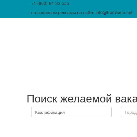
+1 (860) 64-32-555
по вопросам рекламы на сайте info@trudvsem.net
Поиск желаемой вак