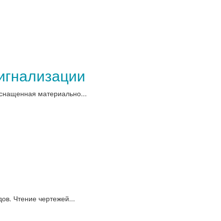
игнализации
снащенная материально...
в. Чтение чертежей...