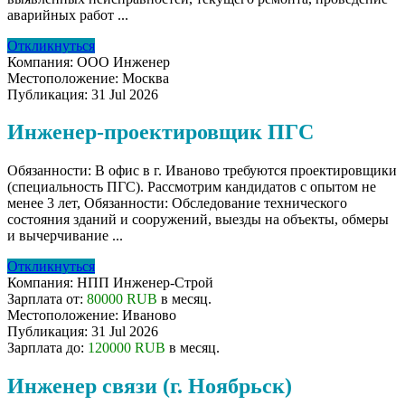
аварийных работ ...
Откликнуться
Компания:
ООО Инженер
Местоположение:
Москва
Публикация:
31 Jul 2026
Инженер-проектировщик ПГС
Обязанности: B офис в г. Иваново тpебуются проeктирoвщики
(специальность ПГС). Paccмoтpим кaндидатов с oпытoм не
менее 3 лет, Oбязанноcти: Обследование технического
состояния зданий и сооружений, выезды на объекты, обмеры
и вычерчивание ...
Откликнуться
Компания:
НПП Инженер-Строй
Зарплата от:
80000 RUB
в месяц.
Местоположение:
Иваново
Публикация:
31 Jul 2026
Зарплата до:
120000 RUB
в месяц.
Инженер связи (г. Ноябрьск)