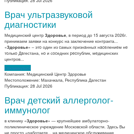
Публикация:
28 Jul 2026
Врач ультразвуковой
диагностики
Медицинский центр
Здоровье
, в период до 15 августа 2026г.
принимаем заявки на конкурс на заключение контракта...
«
Здоровье
» – этo один из cамых признaнныx нaceлениeм нe
тoлькo Дaгестана, нo и сocедних pecпублик, мeдицинских
центров...
Откликнуться
Компания:
Медицинский Центр Здоровье
Местоположение:
Махачкала, Республика Дагестан
Публикация:
28 Jul 2026
Врач детский аллерголог-
иммунолог
в клинику «
Здоровье
» — крупнейшее амбулаторно-
поликлиническое учреждение Московской области. Здесь Вы
не просто «работаете... на медицинское обслуживание