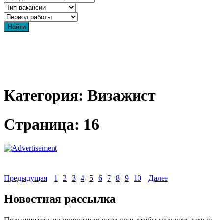
Категория: Визажист
Страница: 16
Предыдущая
1
2
3
4
5
6
7
8
9
10
Далее
Новостная рассылка
Подпишитесь на новостную рассылку, чтобы получать самые