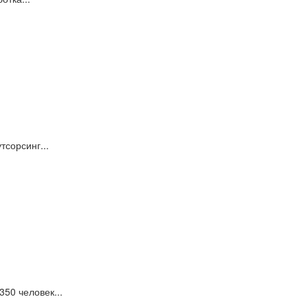
сорсинг...
50 человек...