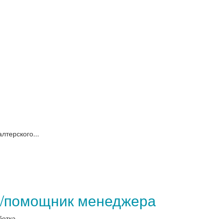
лтерского...
т/помощник менеджера
тка...