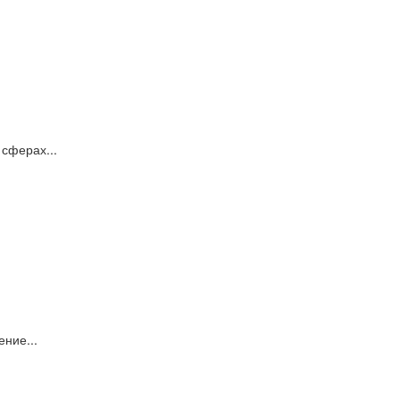
 сферах...
ние...