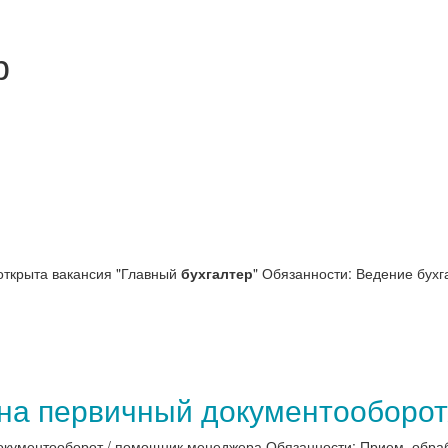
р
 открыта вакансия "Главный
бухгалтер
" Обязанности: Ведение бухга
 на первичный документооборо
кументооборот / помощник менеджера Обязанности: Прием, обрабо