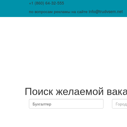
+1 (860) 64-32-555
по вопросам рекламы на сайте info@trudvsem.net
Поиск желаемой вак