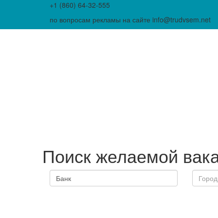
+1 (860) 64-32-555
по вопросам рекламы на сайте info@trudvsem.net
Поиск желаемой вак