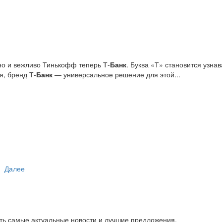
но и вежливо Тинькофф теперь Т-
Банк
. Буква «Т» становится узн
я, бренд Т‑
Банк
— универсальное решение для этой...
Далее
ть самые актуальные новости и лучшие предложения.