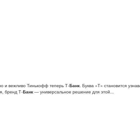
но и вежливо Тинькофф теперь Т-
Банк
. Буква «Т» становится узн
я, бренд Т‑
Банк
— универсальное решение для этой...