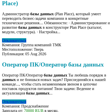
Place)
Администратор
базы
данных
(Plan Place), который умеет
переводить бизнес-задачи компании в конкретные
технические решения.... Обязанности: · Администрирование и
развитие
базы
данных
в конструкторе Plan Place (каталог,
модули, структура). · Настройка...
Откликнуться
Компания:
Группа компаний ТМК
Местоположение:
Тверь
Публикация:
05 Aug 2026
Оператор ПК/Оператор базы данных
Оператор ПК/Оператор
базы
данных
Ты любишь порядок в
данных
и не боишься новых задач? Присоединяйся к нашей
команде..., чтобы стать незаменимым звеном в цепочке
поставок продуктов питания! Твои задачи: Ведение и
актуализация
базы
данных
...
Откликнуться
Компания:
Продснабжение
Зарплата от:
70000 RUB
в месяц.