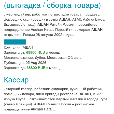
(выкладка / сборка товара)
, мерчендайзер, работник по выкладке товара, продавец,
фасовщик, сканировщик в сетях
АШАН
, АТАК, Азбука Вкуса,
Вкусвилл, Лента...).
АШАН
Ритейл Россия – российское
подразделение Auchan Retail. Первый гипермаркет
АШАН
открылся в России 28 августа 2002 года...
Откликнуться
Компания:
АШАН
Зарплата от:
68800 RUB
в месяц.
Местоположение:
Дубна, Московская Область
Публикация:
05 Aug 2026
Зарплата до:
68800 RUB
в месяц.
Кассир
, старший кассир, работник кулинарии, кухонный работник,
помощник повара, член бригады ресторана,
АШАН
, АТАК,
Азбука Вкуса... открывает свой первый магазин в городе Рубе
(север Франции).
АШАН
Ритейл Россия – российское
подразделение Auchan Retail...