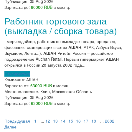
Публикация:
05 Aug 2026
Зарплата до:
80000 RUB
в месяц.
Работник торгового зала
(выкладка / сборка товара)
, мерчендайзер, работник по выкладке товара, продавец,
фасовщик, сканировщик в сетях
АШАН
, АТАК, Азбука Вкуса,
Вкусвилл, Лента...).
АШАН
Ритейл Россия – российское
подразделение Auchan Retail. Первый гипермаркет
АШАН
открылся в России 28 августа 2002 года...
Откликнуться
Компания:
АШАН
Зарплата от:
63000 RUB
в месяц.
Местоположение:
Клин, Московская Область
Публикация:
05 Aug 2026
Зарплата до:
63000 RUB
в месяц.
Предыдущая
1
...
12
13
14
15
16
17
18
...
2882
Далее