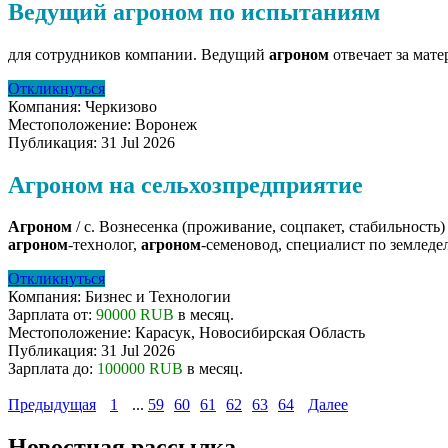
Ведущий агроном по испытаниям
для сотрудников компании. Ведущий
агроном
отвечает за мате
Откликнуться
Компания:
Черкизово
Местоположение:
Воронеж
Публикация:
31 Jul 2026
Агроном на сельхозпредприятие
Агроном
/ с. Вознесенка (проживание, соцпакет, стабильность
агроном
-технолог,
агроном
-семеновод, специалист по земледел
Откликнуться
Компания:
Бизнес и Технологии
Зарплата от:
90000 RUB
в месяц.
Местоположение:
Карасук, Новосибирская Область
Публикация:
31 Jul 2026
Зарплата до:
100000 RUB
в месяц.
Предыдущая
1
...
59
60
61
62
63
64
Далее
Новостная рассылка