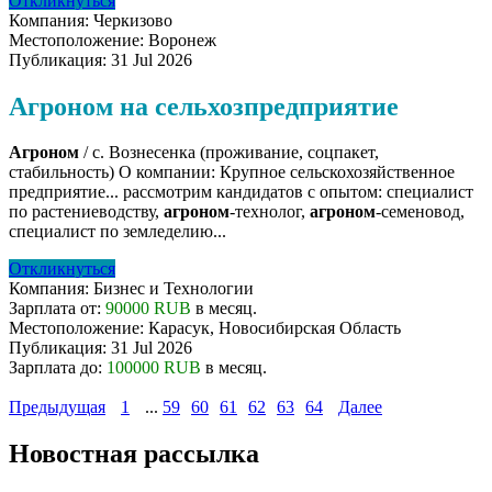
Откликнуться
Компания:
Черкизово
Местоположение:
Воронеж
Публикация:
31 Jul 2026
Агроном на сельхозпредприятие
Агроном
/ с. Вознесенка (проживание, соцпакет,
стабильность) О компании: Крупное сельскохозяйственное
предприятие... рассмотрим кандидатов с опытом: специалист
по растениеводству,
агроном
-технолог,
агроном
-семеновод,
специалист по земледелию...
Откликнуться
Компания:
Бизнес и Технологии
Зарплата от:
90000 RUB
в месяц.
Местоположение:
Карасук, Новосибирская Область
Публикация:
31 Jul 2026
Зарплата до:
100000 RUB
в месяц.
Предыдущая
1
...
59
60
61
62
63
64
Далее
Новостная рассылка